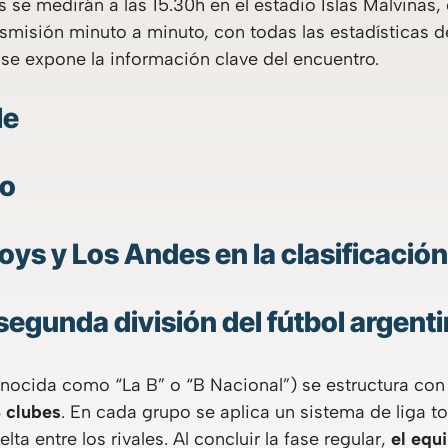
 se medirán a las 15.30h en el estadio Islas Malvinas,
smisión minuto a minuto, con todas las estadísticas de
se expone la información clave del encuentro.
le
to
oys y Los Andes en la clasificación
segunda división del fútbol argent
ocida como “La B” o “B Nacional”) se estructura co
8 clubes
. En cada grupo se aplica un sistema de liga t
lta entre los rivales. Al concluir la fase regular,
el equ