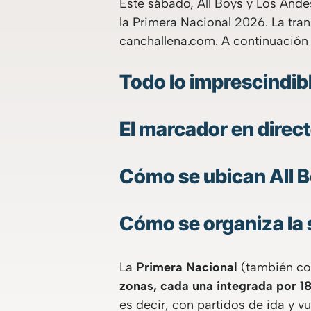
Este sábado, All Boys y Los Andes
la Primera Nacional 2026. La tran
canchallena.com. A continuación 
Todo lo imprescindib
El marcador en direc
Cómo se ubican All B
Cómo se organiza la 
La
Primera Nacional
(también con
zonas, cada una integrada por 1
es decir, con partidos de ida y vue