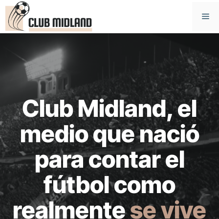
Saltar
M
al
contenido
Club Midland, el
medio que nació
para contar el
fútbol como
realmente
se vive