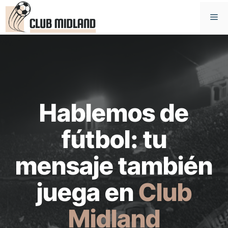
Saltar
M
al
contenido
Hablemos de
fútbol: tu
mensaje también
juega en
Club
Midland