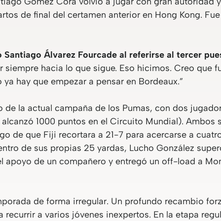
ntiago Gómez Cora volvió a jugar con gran autoridad y v
rtos de final del certamen anterior en Hong Kong. Fue 
ó Santiago Álvarez Fourcade al referirse al tercer pue
ar siempre hacia lo que sigue. Eso hicimos. Creo que 
 ya hay que empezar a pensar en Bordeaux.”
o de la actual campaña de los Pumas, con dos jugado
alcanzó 1000 puntos en el Circuito Mundial). Ambos 
ego de que Fiji recortara a 21-7 para acercarse a cuatr
ntro de sus propias 25 yardas, Lucho González superó
 el apoyo de un compañero y entregó un off-load a Mon
mporada de forma irregular. Un profundo recambio forz
a recurrir a varios jóvenes inexpertos. En la etapa regu