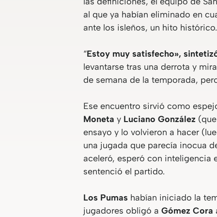
las definiciones, el equipo de Sa
al que ya habían eliminado en cua
ante los isleños, un hito histórico.
“
Estoy muy satisfecho», sintetiz
levantarse tras una derrota y mir
de semana de la temporada, pero
Ese encuentro sirvió como espej
Moneta
y
Luciano González
(que 
ensayo y lo volvieron a hacer (lu
una jugada que parecía inocua de
aceleró, esperó con inteligencia
sentenció el partido.
Los Pumas
habían iniciado la te
jugadores obligó a
Gómez Cora