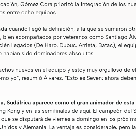
ficación, Gómez Cora priorizó la integración de los nu
tos entre ocho equipos.
ada cuando llegó la definición, a la que se sumaron ot
, bien acompañados por veteranos como Santiago Álva
ecién llegados (De Haro, Dubuc, Arrieta, Batac), el equ
o habían sido dominadores absolutos.
hos nuevos en el equipo y estoy muy orgulloso de el
 como yo”, resumió Álvarez. “Esto es Seven; ahora deb
da, Sudáfrica aparece como el gran animador de est
ong Kong y en las semifinales de aquí. El campeón de
 que se disputará de viernes a domingo en los próximos 
Unidos y Alemania. La ventaja es considerable, pero l