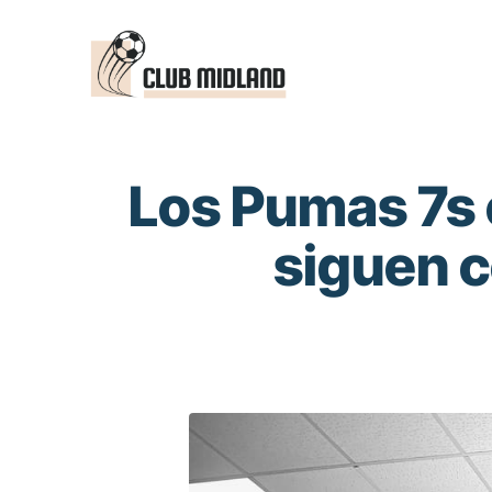
Saltar
al
contenido
Los Pumas 7s o
siguen c