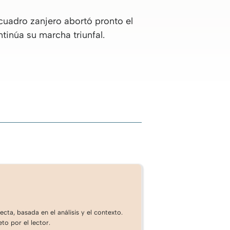
cuadro zanjero abortó pronto el
ntinúa su marcha triunfal.
cta, basada en el análisis y el contexto.
to por el lector.