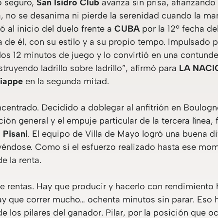
o seguro,
San Isidro Club
avanza sin prisa, afianzando
, no se desanima ni pierde la serenidad cuando la mano
 al inicio del duelo frente a
CUBA
por la 12ª fecha de
ta de él, con su estilo y a su propio tempo. Impulsado
os 12 minutos de juego y lo convirtió en una contunde
ruyendo ladrillo sobre ladrillo”, afirmó para
LA NACI
iappe
en la segunda mitad.
entrado. Decidido a doblegar al anfitrión en Boulogne.
ión general y el empuje particular de la tercera línea
 Pisani
. El equipo de Villa de Mayo logró una buena di
yéndose. Como si el esfuerzo realizado hasta ese mo
de la renta.
e rentas. Hay que producir y hacerlo con rendimiento ha
hay que correr mucho… ochenta minutos sin parar. Eso h
de los pilares del ganador. Pilar, por la posición que 