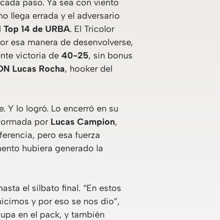
 cada paso. Ya sea con viento
 llega errada y el adversario
l
Top 14 de URBA
. El Tricolor
 por esa manera de desenvolverse,
nte victoria de
40-25
, sin bonus
ON
Lucas Rocha
, hooker del
 Y lo logró. Lo encerró en su
, formada por
Lucas Campion
,
ferencia, pero esa fuerza
mento hubiera generado la
sta el silbato final. “En estos
icimos y por eso se nos dio”,
ocupa en el pack, y también