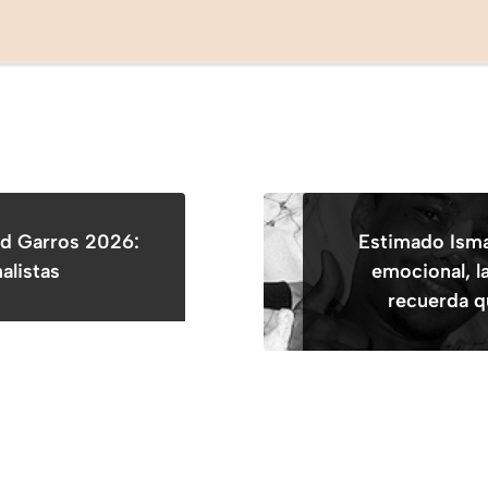
nd Garros 2026:
Estimado Isma
nalistas
emocional, la
recuerda q