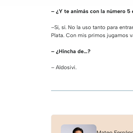
– ¿Y te animás con la número 5 e
–Sí, sí. No la uso tanto para ent
Plata. Con mis primos jugamos va
– ¿Hincha de…?
– Aldosivi.
Mateo Fernán