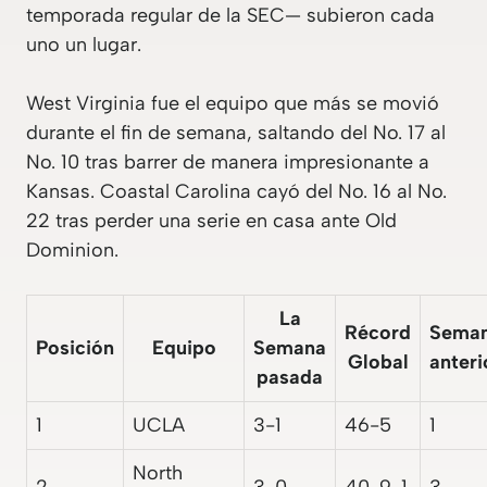
temporada regular de la SEC— subieron cada
uno un lugar.
West Virginia fue el equipo que más se movió
durante el fin de semana, saltando del No. 17 al
No. 10 tras barrer de manera impresionante a
Kansas. Coastal Carolina cayó del No. 16 al No.
22 tras perder una serie en casa ante Old
Dominion.
La
Récord
Sema
Posición
Equipo
Semana
Global
anteri
pasada
1
UCLA
3-1
46-5
1
North
2
3-0
40-9-1
3