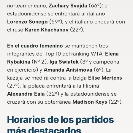
norteamericano,
Zachary Svajda
(66°); el
estadounidense se enfrentará al italiano
Lorenzo Sonego
(69°); y el italiano chocará con
el ruso
Karen Khachanov
(22°).
En el cuadro femenino
se mantienen tres
integrantes del Top 10 del ranking WTA:
Elena
Rybakina
(N° 2),
Iga Swiatek
(3° y campeona
en ejercicio) y
Amanda Anisimova
(6°). La
kazaja se medirá contra la belga
Elise Mertens
(27°), la polaca enfrentará a la filipina
Alexandra Eala
(32°) y la estadounidense se
cruzará con su coterránea
Madison Keys
(22°).
Horarios de los partidos
más destacados