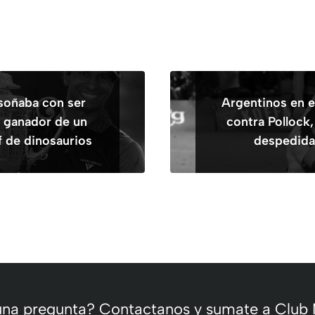
 soñaba con ser
Argentinos en e
n ganador de un
contra Pollock,
f de dinosaurios
despedida
 una pregunta? Contactanos y sumate a Club