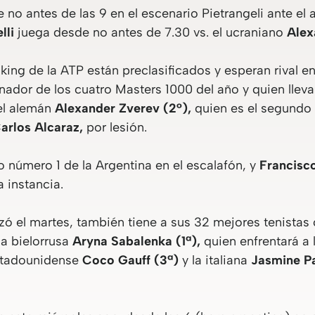
 no antes de las 9 en el escenario Pietrangeli ante el
lli
juega desde no antes de 7.30 vs. el ucraniano
Alex
ing de la ATP están preclasificados y esperan rival en
ador de los cuatro Masters 1000 del año y quien lleva
 el alemán
Alexander Zverev (2°),
quien es el segundo 
arlos Alcaraz,
por lesión.
o número 1 de la Argentina en el escalafón, y
Francisc
 instancia.
ó el martes, también tiene a sus 32 mejores tenistas 
la bielorrusa
Aryna Sabalenka (1ª),
quien enfrentará a
stadounidense
Coco Gauff (3ª)
y la italiana
Jasmine Pa