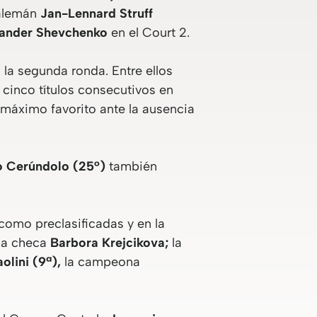
 alemán
Jan-Lennard Struff
ander Shevchenko
en el Court 2.
 la segunda ronda. Entre ellos
 cinco títulos consecutivos en
máximo favorito ante la ausencia
o Cerúndolo (25°)
también
como preclasificadas y en la
 la checa
Barbora Krejcikova;
la
olini (9ª),
la campeona