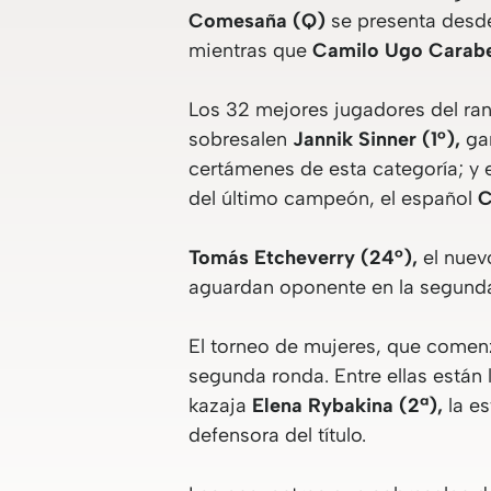
Comesaña (Q)
se presenta desde
mientras que
Camilo Ugo Carabe
Los 32 mejores jugadores del rank
sobresalen
Jannik Sinner (1°),
gan
certámenes de esta categoría; y
del último campeón, el español
C
Tomás Etcheverry (24°),
el nuev
aguardan oponente en la segunda
El torneo de mujeres, que comenz
segunda ronda. Entre ellas están 
kazaja
Elena Rybakina (2ª),
la e
defensora del título.