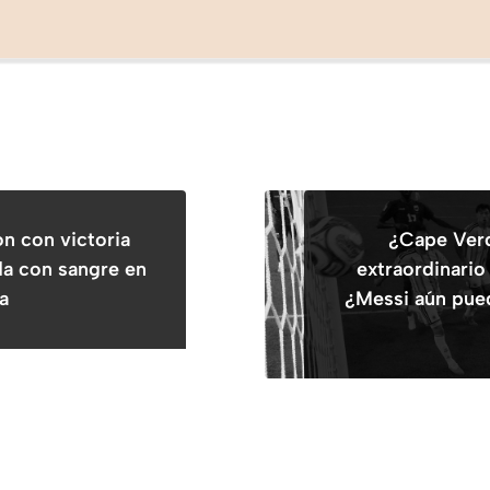
n con victoria
¿Cape Verd
da con sangre en
extraordinario
la
¿Messi aún pue