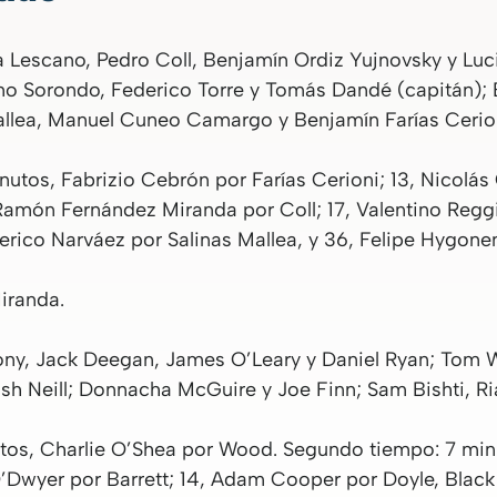
ta Lescano, Pedro Coll, Benjamín Ordiz Yujnovsky y Lu
mo Sorondo, Federico Torre y Tomás Dandé (capitán); 
Mallea, Manuel Cuneo Camargo y Benjamín Farías Cerio
nutos, Fabrizio Cebrón por Farías Cerioni; 13, Nico
Ramón Fernández Miranda por Coll; 17, Valentino Regg
rico Narváez por Salinas Mallea, y 36, Felipe Hygone
iranda.
ny, Jack Deegan, James O’Leary y Daniel Ryan; Tom W
sh Neill; Donnacha McGuire y Joe Finn; Sam Bishti, R
tos, Charlie O’Shea por Wood. Segundo tiempo: 7 min
’Dwyer por Barrett; 14, Adam Cooper por Doyle, Black