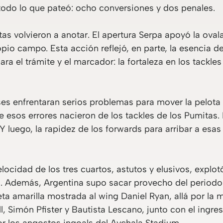
todo lo que pateó: ocho conversiones y dos penales.
as volvieron a anotar. El apertura Serpa apoyó la oval
io campo. Esta acción reflejó, en parte, la esencia del
a el trámite y el marcador: la fortaleza en los tackles
eses enfrentaran serios problemas para mover la pelo
e esos errores nacieron de los tackles de los Pumitas
. Y luego, la rapidez de los forwards para arribar a es
locidad de los tres cuartos, astutos y elusivos, explot
. Además, Argentina supo sacar provecho del periodo 
a amarilla mostrada al wing Daniel Ryan, allá por la 
l, Simón Pfister y Bautista Lescano, junto con el ingr