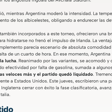
or los angostos ingoals del Avchala Stadium.
ió, mientras Argentina moderó la intensidad. La tempe
iento de los albicelestes, obligando a endurecer las de
 también incorporados a este torneo, ofrecieron una b
ra hidratarse no frenó el impulso de Irlanda. La venta
complemento parecía escenario de absoluta comodidad
falta de un cuarto de hora. En ese momento, Argentina v
la lucha
. Reanimado por las variantes, se acomodó y 
do efectividad por falta de gasolina, sumada a alguno
as veloces más y el partido quedó liquidado
. Tremen
ente a Estados Unidos. Este jueves, escribieron una pág
nglaterra cerrar con éxito la fase clasificatoria, avanz
talia.
tido