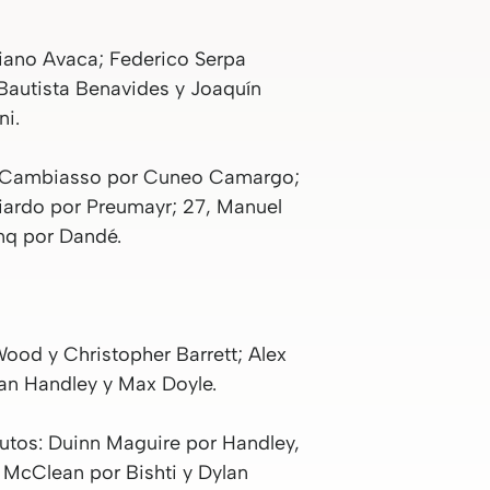
ciano Avaca; Federico Serpa
Bautista Benavides y Joaquín
ni.
lás Cambiasso por Cuneo Camargo;
iardo por Preumayr; 27, Manuel
nq por Dandé.
ood y Christopher Barrett; Alex
ian Handley y Max Doyle.
utos: Duinn Maguire por Handley,
 McClean por Bishti y Dylan