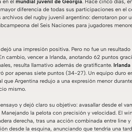
a en el
mundial juvenil de Georgia
. Hace cinco días, en
 mayor diferencia de todas sus participaciones en el c
os archivos del rugby juvenil argentino: derrotaron por
ubcampeona del Seis Naciones para jugadores menores
ejó una impresión positiva. Pero no fue un resultado 
En cambio, vencer a Irlanda, anotando 62 puntos grac
les, resulta llamativo además de gratificante.
Irlanda
ó por apenas siete puntos (34-27). Un equipo duro en 
 al que Argentina redujo a una expresión menor durante
icio mismo.
r ensayo y dejó claro su objetivo: avasallar desde el v
. Manejando la pelota con precisión y velocidad. El w
ndera derecha, tras una acción combinada entre line y 
ión desde la esquina, anunciando que tendría una tar