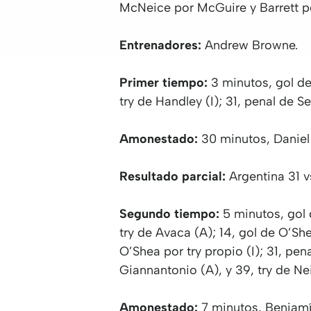
McNeice por McGuire y Barrett po
Entrenadores:
Andrew Browne.
Primer tiempo:
3 minutos, gol de
try de Handley (I); 31, penal de S
Amonestado:
30 minutos, Daniel 
Resultado parcial:
Argentina 31 vs
Segundo tiempo:
5 minutos, gol 
try de Avaca (A); 14, gol de O’She
O’Shea por try propio (I); 31, pen
Giannantonio (A), y 39, try de Neil
Amonestado:
7 minutos, Benjamí