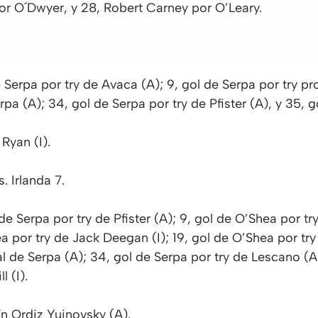
r O´Dwyer, y 28, Robert Carney por O’Leary.
 Serpa por try de Avaca (A); 9, gol de Serpa por try pr
erpa (A); 34, gol de Serpa por try de Pfister (A), y 35, 
Ryan (I).
. Irlanda 7.
de Serpa por try de Pfister (A); 9, gol de O’Shea por try
a por try de Jack Deegan (I); 19, gol de O’Shea por try
al de Serpa (A); 34, gol de Serpa por try de Lescano (A
l (I).
n Ordiz Yujnovsky (A).