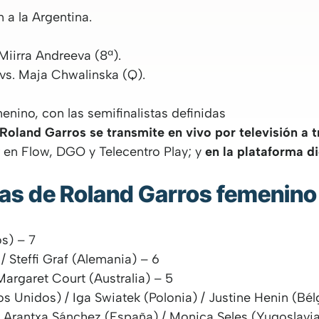
 a la Argentina.
 Miirra Andreeva (8ª).
 vs. Maja Chwalinska (Q).
 Roland Garros se transmite en vivo por televisión a
 en Flow, DGO y Telecentro Play; y
en la plataforma d
as de Roland Garros femenino
s) – 7
/ Steffi Graf (Alemania) – 6
argaret Court (Australia) – 5
 Unidos) / Iga Swiatek (Polonia) / Justine Henin (Bél
/ Arantxa Sánchez (España) / Monica Seles (Yugoslavia