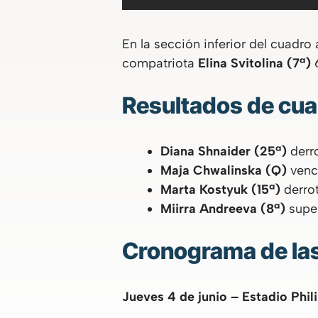
En la sección inferior del cuadr
compatriota
Elina Svitolina (7ª)
6
Resultados de cua
Diana Shnaider (25ª)
derro
Maja Chwalinska (Q)
venci
Marta Kostyuk (15ª)
derrot
Miirra Andreeva (8ª)
super
Cronograma de las
Jueves 4 de junio – Estadio Phil