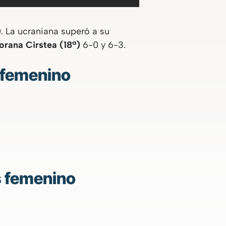
)
. La ucraniana superó a su
orana Cirstea (18ª)
6-0 y 6-3.
s femenino
s femenino