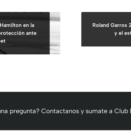
 Hamilton en la
Roland Garros 
protección ante
y el e
eet
 una pregunta? Contactanos y sumate a Club