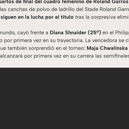
cuartos de final del cuadro femenino de Roland Garro
as canchas de polvo de ladrillo del Stade Roland Garro
siguen en la lucha por el título
tras la sorpresiva eli
 mundo, cayó frente a
Diana Shnaider (25ª)
en el Phili
no por primera vez en su trayectoria. La vencedora se cl
que también sorprendió en el torneo:
Maja Chwalinska
alcanzará por primera vez en su carrera las semifinal