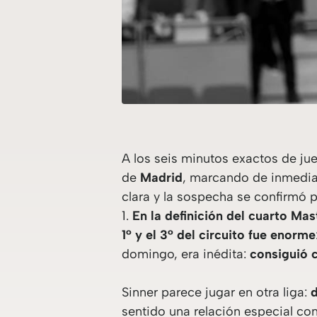
A los seis minutos exactos de jue
de
Madrid
, marcando de inmediat
clara y la sospecha se confirmó p
1.
En la definición del cuarto Ma
1° y el 3° del circuito fue enorme
domingo, era inédita:
consiguió 
Sinner parece jugar en otra liga:
d
sentido una relación especial con