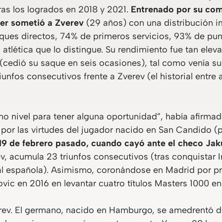
ras los logrados en 2018 y 2021.
Entrenado por su com
nner sometió a Zverev
(29 años) con una distribución i
aques directos, 74% de primeros servicios, 93% de pu
atlética que lo distingue. Su rendimiento fue tan elev
 (cedió su saque en seis ocasiones), tal como venía 
unfos consecutivos frente a Zverev (el historial entr
imo nivel para tener alguna oportunidad”, había afirma
 por las virtudes del jugador nacido en San Candido (
 19 de febrero pasado, cuando cayó ante el checo Jak
ev, acumula 23 triunfos consecutivos (tras conquistar 
tal española). Asimismo, coronándose en Madrid por pri
vic en 2016 en levantar cuatro títulos Masters 1000 
erev. El germano, nacido en Hamburgo, se amedrentó d