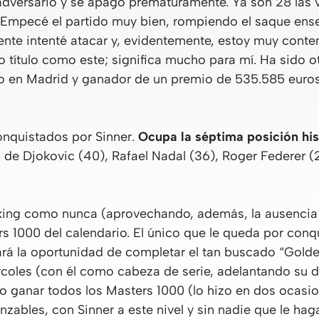
adversario y se apagó prematuramente. Ya son 28 las v
“Empecé el partido muy bien, rompiendo el saque ens
ente intenté atacar y, evidentemente, estoy muy conten
o título como este; significa mucho para mí. Ha sido ot
no en Madrid y ganador de un premio de 535.585 euros
onquistados por Sinner.
Ocupa la séptima posición his
 de Djokovic (40), Rafael Nadal (36), Roger Federer (
nking como nunca (aprovechando, además, la ausencia 
 1000 del calendario. El único que le queda por conquis
dará la oportunidad de completar el tan buscado “Golde
coles (con él como cabeza de serie, adelantando su d
o ganar todos los Masters 1000 (lo hizo en dos ocasio
nzables, con Sinner a este nivel y sin nadie que le ha