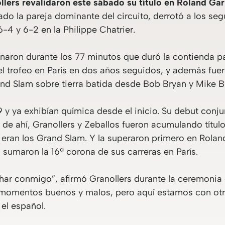
lers revalidaron este sábado su título en Roland Garr
o la pareja dominante del circuito, derrotó a los seg
6-4 y 6-2 en la Philippe Chatrier.
ron durante los 77 minutos que duró la contienda par
el trofeo en París en dos años seguidos, y además fu
and Slam sobre tierra batida desde Bob Bryan y Mike B
 y ya exhibían química desde el inicio. Su debut conju
 de ahí, Granollers y Zeballos fueron acumulando títul
eran los Grand Slam. Y la superaron primero en Rolan
 sumaron la 16ª corona de sus carreras en París.
ar conmigo”, afirmó Granollers durante la ceremonia 
momentos buenos y malos, pero aquí estamos con otro 
el español.