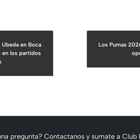
o Ubeda en Boca
Los Pumas 2026
s en los partidos
op
s
 una pregunta? Contactanos y sumate a Club