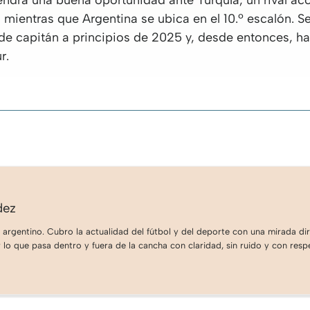
endrá una buena oportunidad ante Turquía, un rival acc
, mientras que Argentina se ubica en el 10.º escalón. S
de capitán a principios de 2025 y, desde entonces, h
r.
dez
 argentino. Cubro la actualidad del fútbol y del deporte con una mirada dire
lo que pasa dentro y fuera de la cancha con claridad, sin ruido y con respe