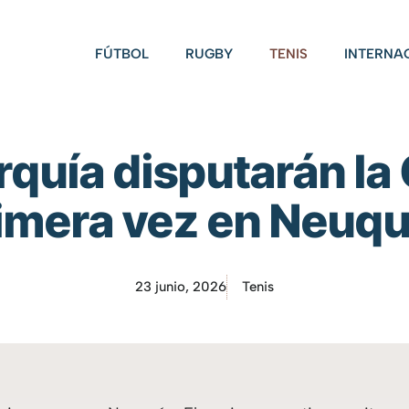
FÚTBOL
RUGBY
TENIS
INTERNA
rquía disputarán la
imera vez en Neuq
23 junio, 2026
Tenis