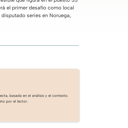
esible que figura en el puesto 33
erá el primer desafío como local
a disputado series en Noruega,
cta, basada en el análisis y el contexto.
to por el lector.