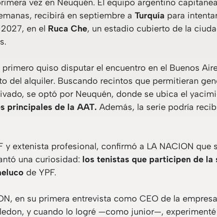
primera vez en Neuquén. El equipo argentino capitan
emanas, recibirá en septiembre a
Turquía
para intentar
e 2027, en el
Ruca Che
, un estadio cubierto de la ciud
s.
 primero quiso disputar el encuentro en el Buenos Air
to del alquiler. Buscando recintos que permitieran g
ivado, se optó por Neuquén, donde se ubica el yacimi
s principales de la AAT.
Además, la serie podría reci
F y extenista profesional, confirmó a LA NACION que s
lantó una curiosidad:
los tenistas que participen de la
meluco
de YPF.
N, en su primera entrevista como CEO de la empresa,
bledon, y cuando lo logré —como junior—, experimenté